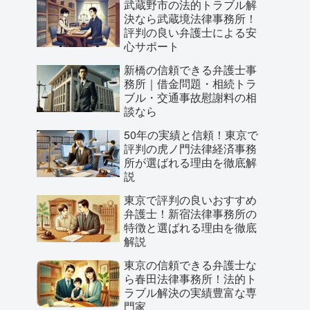
武蔵野市の法的トラブル解
決なら武蔵境法律事務所！
評判の良い弁護士による安
心サポート
新橋の信頼できる弁護士事
務所｜借金問題・相続トラ
ブル・交通事故慰謝料の相
談なら
50年の実績と信頼！東京で
評判の虎ノ門法律経済事務
所が選ばれる理由を徹底解
説
東京で評判の良いおすすめ
弁護士！新宿法律事務所の
特徴と選ばれる理由を徹底
解説
東京の信頼できる弁護士な
ら春田法律事務所！法的ト
ラブル解決の実績豊富な専
門家