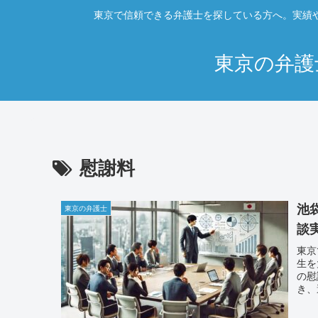
東京で信頼できる弁護士を探している方へ。実績
東京の弁護
慰謝料
池
東京の弁護士
談
東京
生を
の慰
き、