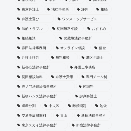
東京弁護士
法律事務所
評判
相続
弁護士選び
ワンストップサービス
法的トラブル
初回無料相談
おすすめ
相続相談
武蔵境法律事務所
春田法律事務所
オンライン相談
借金
弁護士評判
無料相談
港区弁護士
新都心法律事務所
弁護士事務所
初回相談無料
弁護士費用
専門チーム制
虎ノ門法律経済事務所
慰謝料
新橋ハンズ法律事務所
評判弁護士
遺産分割
中央区
離婚問題
池袋
交通事故慰謝料
青山
新橋法律事務所
東京スカイ法律事務所
新宿法律事務所