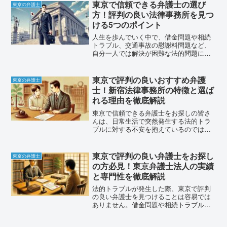
持つ弁護士のサポートが不可欠です。そ
東京で信頼できる弁護士の選び
東京の弁護士
んな状況で重要なのは、経...
方！評判の良い法律事務所を見つ
ける5つのポイント
人生を歩んでいく中で、借金問題や相続
トラブル、交通事故の慰謝料問題など、
自分一人では解決が困難な法的問題に直
面することがあります。そんな時に頼り
になるのが弁護士の存在です。しかし、
東京都内だけでも数多くの弁護士が開業
東京で評判の良いおすすめ弁護
東京の弁護士
しており、どの弁護士に相...
士！新宿法律事務所の特徴と選ば
れる理由を徹底解説
東京で信頼できる弁護士をお探しの皆さ
んは、日常生活で突然発生する法的トラ
ブルに対する不安を抱えているのではな
いでしょうか。借金問題や相続トラブ
ル、交通事故の慰謝料問題など、一般の
方では解決が困難な問題は数多く存在し
東京で評判の良い弁護士をお探し
東京の弁護士
ます。そのような状況で重要...
の方必見！東京弁護士法人の実績
と専門性を徹底解説
法的トラブルが発生した際、東京で評判
の良い弁護士を見つけることは容易では
ありません。借金問題や相続トラブル、
交通事故の慰謝料請求など、専門的な知
識が必要な問題に直面したとき、多くの