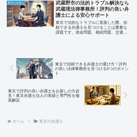
方が「どこに相談すれば良いのか」と悩
武蔵野市の法的トラブル解決なら
東京の弁護士
まれることでしょう。そん...
武蔵境法律事務所！評判の良い弁
護士による安心サポート
東京で法的なトラブルに直面した際、信
頼できる弁護士を見つけることは重要な
課題です。借金問題、相続問題、交通事
故の慰謝料請求など、専門知識が必要な
問題に対して適切な法的サポートを受け
ることで、問題の早期解決と最善の結果
を得ることができます。そ...
東京で信頼できる弁護士の選び方！評判
の良い法律事務所を見つける5つのポイン
ト
東京で評判の良い弁護士をお探しの方必
見！東京弁護士法人の実績と専門性を徹
底解説
ホーム
東京の弁護士