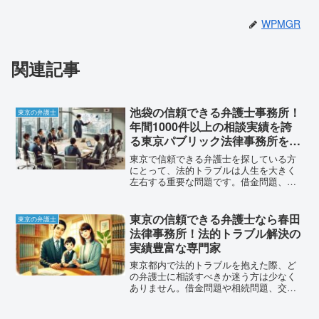
WPMGR
関連記事
池袋の信頼できる弁護士事務所！
東京の弁護士
年間1000件以上の相談実績を誇
る東京パブリック法律事務所を徹
底解説
東京で信頼できる弁護士を探している方
にとって、法的トラブルは人生を大きく
左右する重要な問題です。借金問題、相
続問題、交通事故の慰謝料請求など、一
般の方では解決が困難な法的課題に直面
したとき、適切な弁護士選びが成功の鍵
東京の信頼できる弁護士なら春田
東京の弁護士
となります。そんな状況で...
法律事務所！法的トラブル解決の
実績豊富な専門家
東京都内で法的トラブルを抱えた際、ど
の弁護士に相談すべきか迷う方は少なく
ありません。借金問題や相続問題、交通
事故の慰謝料請求など、自分だけでは解
決困難な問題に直面すると、専門知識を