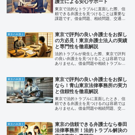
護士による安心サポート
東京で法的なトラブルに直面した際、信
頼できる弁護士を見つけることは重要な
課題です。借金問題、相続問題、交通事
故の慰謝料請求など、専門知識が必要な
問題に対して適切な法的サポートを受け
ることで、問題の早期解決と最善の結果
東京で評判の良い弁護士をお探し
東京の弁護士
を得ることができます。そ...
の方必見！東京弁護士法人の実績
と専門性を徹底解説
法的トラブルが発生した際、東京で評判
の良い弁護士を見つけることは容易では
ありません。借金問題や相続トラブル、
交通事故の慰謝料請求など、専門的な知
識が必要な問題に直面したとき、多くの
方が「どこに相談すれば良いのか」と悩
東京で評判の良い弁護士をお探し
東京の弁護士
まれることでしょう。そん...
なら！青山東京法律事務所の実力
と信頼性を徹底解説
東京で法的トラブルに直面したとき、信
頼できる弁護士を見つけるのは容易では
ありません。借金問題や相続問題、交通
事故の慰謝料請求など、法的な専門知識
が必要な問題は一人で解決するのが困難
です。このような状況で頼りになるの
東京の信頼できる弁護士なら春田
東京の弁護士
が、経験豊富で実績のある法...
法律事務所！法的トラブル解決の