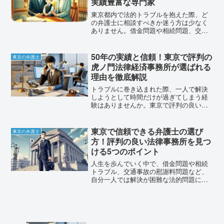
実績豊富な専門家
東京都内で法的トラブルを抱えた際、ど
の弁護士に相談すべきか迷う方は少なく
ありません。借金問題や相続問題、交通
事故の慰謝料請求など、自分だけでは解
決困難な問題に直面すると、専門知識を
持つ弁護士のサポートが不可欠です。そ
50年の実績と信頼！東京で評判の
東京の弁護士
んな状況で重要なのは、経...
虎ノ門法律経済事務所が選ばれる
理由を徹底解説
トラブルに巻き込まれた際、一人で解決
しようとして時間だけが過ぎてしまう経
験はありませんか。東京で評判の良い弁
護士を探すとき、どの法律事務所に相談
すべきか迷ってしまう方も多いでしょ
う。法的問題は専門知識が必要で、適切
東京で信頼できる弁護士の選び
東京の弁護士
な対応を怠ると状況がさらに...
方！評判の良い法律事務所を見つ
ける5つのポイント
人生を歩んでいく中で、借金問題や相続
トラブル、交通事故の慰謝料問題など、
自分一人では解決が困難な法的問題に直
面することがあります。そんな時に頼り
になるのが弁護士の存在です。しかし、
東京都内だけでも数多くの弁護士が開業
しており、どの弁護士に相...