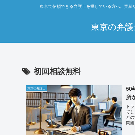
東京で信頼できる弁護士を探している方へ。実績
東京の弁護
初回相談無料
5
東京の弁護士
所
トラ
てし
どの
問題