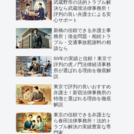
武蔵野市の法的トラブル解
決なら武蔵境法律事務所！
評判の良い弁護士による安
心サポート
新橋の信頼できる弁護士事
務所｜借金問題・相続トラ
ブル・交通事故慰謝料の相
談なら
50年の実績と信頼！東京で
評判の虎ノ門法律経済事務
所が選ばれる理由を徹底解
説
東京で評判の良いおすすめ
弁護士！新宿法律事務所の
特徴と選ばれる理由を徹底
解説
東京の信頼できる弁護士な
ら春田法律事務所！法的ト
ラブル解決の実績豊富な専
門家