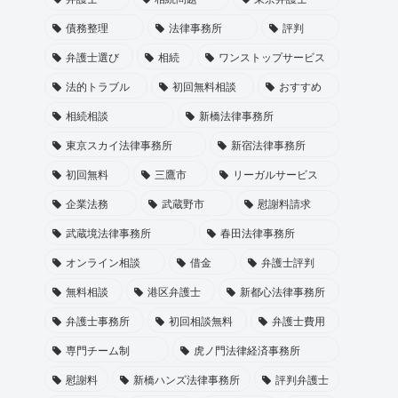
債務整理
法律事務所
評判
弁護士選び
相続
ワンストップサービス
法的トラブル
初回無料相談
おすすめ
相続相談
新橋法律事務所
東京スカイ法律事務所
新宿法律事務所
初回無料
三鷹市
リーガルサービス
企業法務
武蔵野市
慰謝料請求
武蔵境法律事務所
春田法律事務所
オンライン相談
借金
弁護士評判
無料相談
港区弁護士
新都心法律事務所
弁護士事務所
初回相談無料
弁護士費用
専門チーム制
虎ノ門法律経済事務所
慰謝料
新橋ハンズ法律事務所
評判弁護士